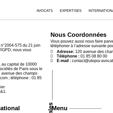
AVOCATS
EXPERTISES
INTERNATION
Nous Coordonnées
Vous pouvez aussi nous faire parv
oi n°2004-575 du 21 juin
téléphoner à l’adresse suivante pou
u RGPD, nous vous
Adresse:
120 avenue des cham
Téléphone :
01 85 08 80 00
E-mail :
contact@utopia-avoca
s, au capital de 10000
ociétés de Paris sous le
20 avenue des champs
com ; téléphone : 01 85
ier
1&1.
national
Menu