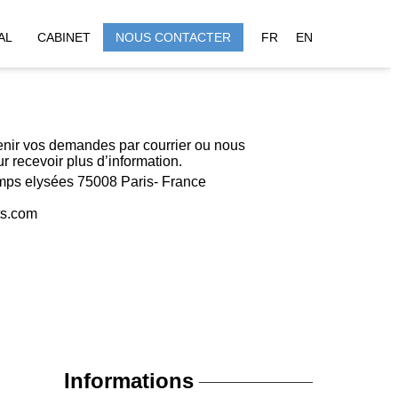
AL
CABINET
NOUS CONTACTER
FR
EN
enir vos demandes par courrier ou nous
r recevoir plus d’information.
ps elysées 75008 Paris- France
ts.com
Informations